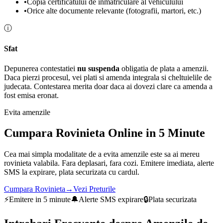
•
Copia certificatului de inmatriculare al vehiculului
•
Orice alte documente relevante (fotografii, martori, etc.)
ⓘ
Sfat
Depunerea contestatiei
nu suspenda
obligatia de plata a amenzii.
Daca pierzi procesul, vei plati si amenda integrala si cheltuielile de
judecata. Contestarea merita doar daca ai dovezi clare ca amenda a
fost emisa eronat.
Evita amenzile
Cumpara Rovinieta Online in 5 Minute
Cea mai simpla modalitate de a evita amenzile este sa ai mereu
rovinieta valabila. Fara deplasari, fara cozi. Emitere imediata, alerte
SMS la expirare, plata securizata cu cardul.
Cumpara Rovinieta
→
Vezi Preturile
⚡
Emitere in 5 minute
🔔
Alerte SMS expirare
🔒
Plata securizata