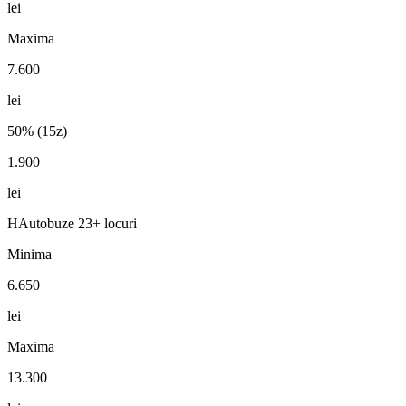
lei
Maxima
7.600
lei
50% (15z)
1.900
lei
H
Autobuze 23+ locuri
Minima
6.650
lei
Maxima
13.300