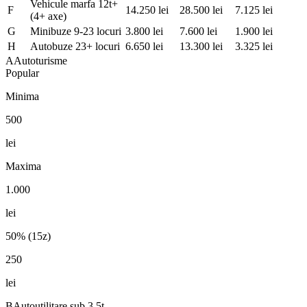
Vehicule marfa 12t+
F
14.250
lei
28.500
lei
7.125
lei
(4+ axe)
G
Minibuze 9-23 locuri
3.800
lei
7.600
lei
1.900
lei
H
Autobuze 23+ locuri
6.650
lei
13.300
lei
3.325
lei
A
Autoturisme
Popular
Minima
500
lei
Maxima
1.000
lei
50% (15z)
250
lei
B
Autoutilitare sub 3,5t