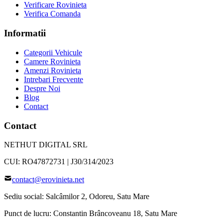
Verificare Rovinieta
Verifica Comanda
Informatii
Categorii Vehicule
Camere Rovinieta
Amenzi Rovinieta
Intrebari Frecvente
Despre Noi
Blog
Contact
Contact
NETHUT DIGITAL SRL
CUI:
RO47872731
|
J30/314/2023
contact@erovinieta.net
Sediu social:
Salcâmilor 2
,
Odoreu
,
Satu Mare
Punct de lucru:
Constantin Brâncoveanu 18
,
Satu Mare