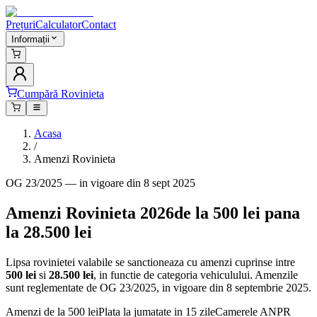
Prețuri
Calculator
Contact
Informații
Cumpără Rovinieta
Acasa
/
Amenzi Rovinieta
OG 23/2025 — in vigoare din 8 sept 2025
Amenzi Rovinieta 2026
de la 500 lei pana
la 28.500 lei
Lipsa rovinietei valabile se sanctioneaza cu amenzi cuprinse intre
500 lei
si
28.500 lei
, in functie de categoria vehiculului. Amenzile
sunt reglementate de OG 23/2025, in vigoare din 8 septembrie 2025.
Amenzi de la 500 lei
Plata la jumatate in 15 zile
Camerele ANPR