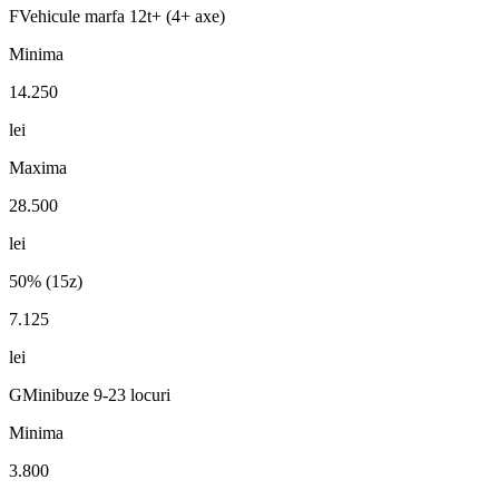
F
Vehicule marfa 12t+ (4+ axe)
Minima
14.250
lei
Maxima
28.500
lei
50% (15z)
7.125
lei
G
Minibuze 9-23 locuri
Minima
3.800