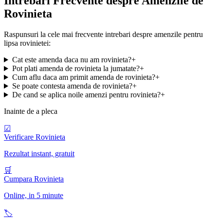
Intrebari Frecvente despre Amenzile de
Rovinieta
Raspunsuri la cele mai frecvente intrebari despre amenzile pentru
lipsa rovinietei:
Cat este amenda daca nu am rovinieta?
+
Pot plati amenda de rovinieta la jumatate?
+
Cum aflu daca am primit amenda de rovinieta?
+
Se poate contesta amenda de rovinieta?
+
De cand se aplica noile amenzi pentru rovinieta?
+
Inainte de a pleca
☑
Verificare Rovinieta
Rezultat instant, gratuit
🛒
Cumpara Rovinieta
Online, in 5 minute
🏷