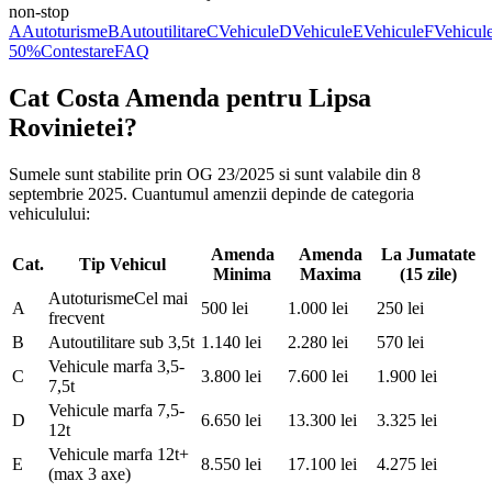
non-stop
A
Autoturisme
B
Autoutilitare
C
Vehicule
D
Vehicule
E
Vehicule
F
Vehicul
50%
Contestare
FAQ
Cat Costa Amenda pentru Lipsa
Rovinietei?
Sumele sunt stabilite prin OG 23/2025 si sunt valabile din 8
septembrie 2025. Cuantumul amenzii depinde de categoria
vehiculului:
Amenda
Amenda
La Jumatate
Cat.
Tip Vehicul
Minima
Maxima
(15 zile)
Autoturisme
Cel mai
A
500
lei
1.000
lei
250
lei
frecvent
B
Autoutilitare sub 3,5t
1.140
lei
2.280
lei
570
lei
Vehicule marfa 3,5-
C
3.800
lei
7.600
lei
1.900
lei
7,5t
Vehicule marfa 7,5-
D
6.650
lei
13.300
lei
3.325
lei
12t
Vehicule marfa 12t+
E
8.550
lei
17.100
lei
4.275
lei
(max 3 axe)