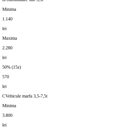
Minima
1.140
lei
Maxima
2.280
lei
50% (15z)
570
lei
C
Vehicule marfa 3,5-7,5t
Minima
3.800
lei