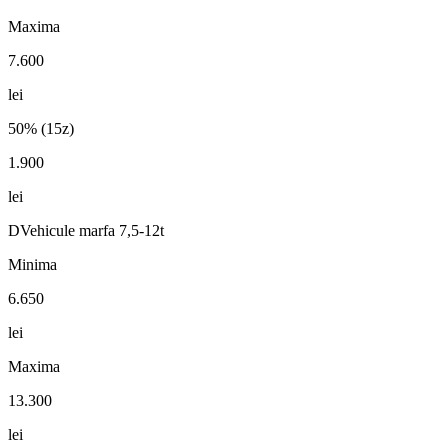
Maxima
7.600
lei
50% (15z)
1.900
lei
D
Vehicule marfa 7,5-12t
Minima
6.650
lei
Maxima
13.300
lei