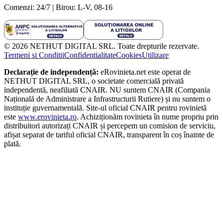
Comenzi: 24/7 | Birou: L-V, 08-16
©
2026
NETHUT DIGITAL SRL. Toate drepturile rezervate.
Termeni si Conditii
Confidentialitate
Cookies
Utilizare
Declarație de independență:
eRovinieta.net este operat de
NETHUT DIGITAL SRL
, o societate comercială privată
independentă, neafiliată CNAIR. NU suntem CNAIR (Compania
Națională de Administrare a Infrastructurii Rutiere) și nu suntem o
instituție guvernamentală. Site-ul oficial CNAIR pentru rovinietă
este
www.erovinieta.ro
. Achiziționăm rovinieta în nume propriu prin
distribuitori autorizați CNAIR și percepem un comision de serviciu,
afișat separat de tariful oficial CNAIR, transparent în coș înainte de
plată.