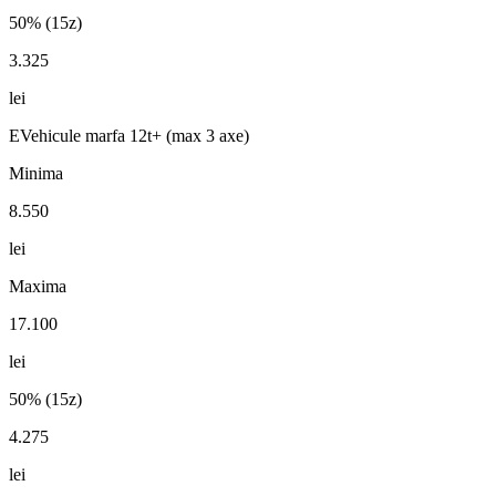
50% (15z)
3.325
lei
E
Vehicule marfa 12t+ (max 3 axe)
Minima
8.550
lei
Maxima
17.100
lei
50% (15z)
4.275
lei