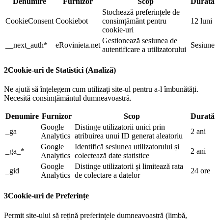
Denumire
Furnizor
Scop
Durată
Stochează preferințele de
CookieConsent
Cookiebot
consimțământ pentru
12 luni
cookie-uri
Gestionează sesiunea de
__next_auth*
eRovinieta.net
Sesiune
autentificare a utilizatorului
2
Cookie-uri de Statistici (Analiză)
Ne ajută să înțelegem cum utilizați site-ul pentru a-l îmbunătăți.
Necesită consimțământul dumneavoastră.
Denumire
Furnizor
Scop
Durată
Google
Distinge utilizatorii unici prin
_ga
2 ani
Analytics
atribuirea unui ID generat aleatoriu
Google
Identifică sesiunea utilizatorului și
_ga_*
2 ani
Analytics
colectează date statistice
Google
Distinge utilizatorii și limitează rata
_gid
24 ore
Analytics
de colectare a datelor
3
Cookie-uri de Preferințe
Permit site-ului să rețină preferințele dumneavoastră (limbă,