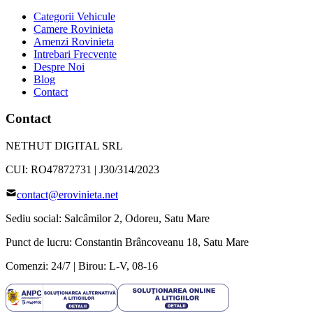
Categorii Vehicule
Camere Rovinieta
Amenzi Rovinieta
Intrebari Frecvente
Despre Noi
Blog
Contact
Contact
NETHUT DIGITAL SRL
CUI:
RO47872731
|
J30/314/2023
contact@erovinieta.net
Sediu social:
Salcâmilor 2
,
Odoreu
,
Satu Mare
Punct de lucru:
Constantin Brâncoveanu 18
,
Satu Mare
Comenzi: 24/7 | Birou: L-V, 08-16