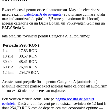
Exact cât costă pentru orice alt autoturism. Mașinile electrice se
încadrează în
Categoria A de rovinieta
(autoturisme cu masa totală
maximă autorizată de până la 3,5 tone și maximum 8+1 locuri) —
aceeași categorie cu un Dacia Logan, un Volkswagen Golf sau un
BMW Seria 3.
Iată prețurile rovinietei pentru Categoria A (autoturisme):
Perioadă
Preț (RON)
1 zi
17,83 RON
10 zile
30,57 RON
30 zile
48,41 RON
60 zile
76,44 RON
12 luni
254,79 RON
Acestea sunt prețurile finale pentru Categoria A (autoturisme).
Mașinile electrice plătesc exact aceleași tarife ca orice alt autoturism
— nu există nicio reducere sau majorare.
Poți verifica tarifele actualizate pe
pagina noastră de prețuri
rovinieta
. Dacă circuli frecvent pe autostrăzi, rovinieta de 12 luni la
doar 254,79 RON este de departe cea mai economică opțiune —