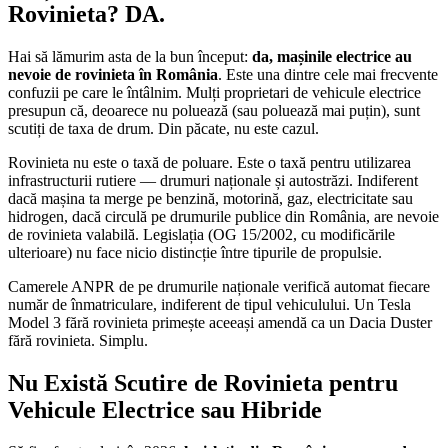
Rovinieta? DA.
Hai să lămurim asta de la bun început:
da, mașinile electrice au
nevoie de rovinieta în România
. Este una dintre cele mai frecvente
confuzii pe care le întâlnim. Mulți proprietari de vehicule electrice
presupun că, deoarece nu poluează (sau poluează mai puțin), sunt
scutiți de taxa de drum. Din păcate, nu este cazul.
Rovinieta nu este o taxă de poluare. Este o taxă pentru utilizarea
infrastructurii rutiere — drumuri naționale și autostrăzi. Indiferent
dacă mașina ta merge pe benzină, motorină, gaz, electricitate sau
hidrogen, dacă circulă pe drumurile publice din România, are nevoie
de rovinieta valabilă. Legislația (OG 15/2002, cu modificările
ulterioare) nu face nicio distincție între tipurile de propulsie.
Camerele ANPR de pe drumurile naționale verifică automat fiecare
număr de înmatriculare, indiferent de tipul vehiculului. Un Tesla
Model 3 fără rovinieta primește aceeași amendă ca un Dacia Duster
fără rovinieta. Simplu.
Nu Există Scutire de Rovinieta pentru
Vehicule Electrice sau Hibride