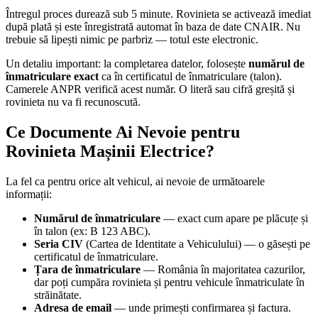
Întregul proces durează sub 5 minute. Rovinieta se activează imediat
după plată și este înregistrată automat în baza de date CNAIR. Nu
trebuie să lipești nimic pe parbriz — totul este electronic.
Un detaliu important: la completarea datelor, folosește
numărul de
înmatriculare exact
ca în certificatul de înmatriculare (talon).
Camerele ANPR verifică acest număr. O literă sau cifră greșită și
rovinieta nu va fi recunoscută.
Ce Documente Ai Nevoie pentru
Rovinieta Mașinii Electrice?
La fel ca pentru orice alt vehicul, ai nevoie de următoarele
informații:
Numărul de înmatriculare
— exact cum apare pe plăcuțe și
în talon (ex: B 123 ABC).
Seria CIV
(Cartea de Identitate a Vehiculului) — o găsești pe
certificatul de înmatriculare.
Țara de înmatriculare
— România în majoritatea cazurilor,
dar poți cumpăra rovinieta și pentru vehicule înmatriculate în
străinătate.
Adresa de email
— unde primești confirmarea și factura.