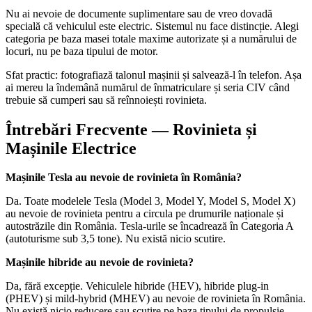
Nu ai nevoie de documente suplimentare sau de vreo dovadă
specială că vehiculul este electric. Sistemul nu face distincție. Alegi
categoria pe baza masei totale maxime autorizate și a numărului de
locuri, nu pe baza tipului de motor.
Sfat practic: fotografiază talonul mașinii și salvează-l în telefon. Așa
ai mereu la îndemână numărul de înmatriculare și seria CIV când
trebuie să cumperi sau să reînnoiești rovinieta.
Întrebări Frecvente — Rovinieta și
Mașinile Electrice
Mașinile Tesla au nevoie de rovinieta în România?
Da. Toate modelele Tesla (Model 3, Model Y, Model S, Model X)
au nevoie de rovinieta pentru a circula pe drumurile naționale și
autostrăzile din România. Tesla-urile se încadrează în Categoria A
(autoturisme sub 3,5 tone). Nu există nicio scutire.
Mașinile hibride au nevoie de rovinieta?
Da, fără excepție. Vehiculele hibride (HEV), hibride plug-in
(PHEV) și mild-hybrid (MHEV) au nevoie de rovinieta în România.
Nu există nicio reducere sau scutire pe baza tipului de propulsie