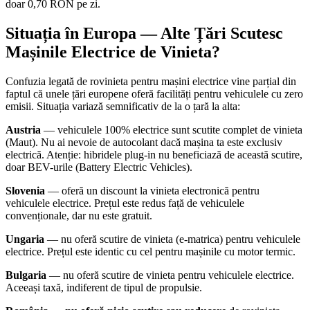
doar 0,70 RON pe zi.
Situația în Europa — Alte Țări Scutesc
Mașinile Electrice de Vinieta?
Confuzia legată de rovinieta pentru mașini electrice vine parțial din
faptul că unele țări europene oferă facilități pentru vehiculele cu zero
emisii. Situația variază semnificativ de la o țară la alta:
Austria
— vehiculele 100% electrice sunt scutite complet de vinieta
(Maut). Nu ai nevoie de autocolant dacă mașina ta este exclusiv
electrică. Atenție: hibridele plug-in nu beneficiază de această scutire,
doar BEV-urile (Battery Electric Vehicles).
Slovenia
— oferă un discount la vinieta electronică pentru
vehiculele electrice. Prețul este redus față de vehiculele
convenționale, dar nu este gratuit.
Ungaria
— nu oferă scutire de vinieta (e-matrica) pentru vehiculele
electrice. Prețul este identic cu cel pentru mașinile cu motor termic.
Bulgaria
— nu oferă scutire de vinieta pentru vehiculele electrice.
Aceeași taxă, indiferent de tipul de propulsie.