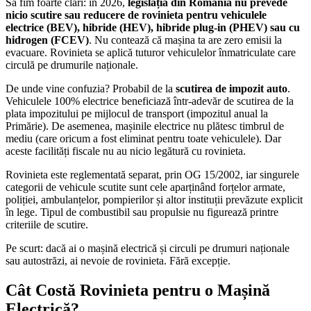
Să fim foarte clari: în 2026,
legislația din România nu prevede
nicio scutire sau reducere de rovinieta pentru vehiculele
electrice (BEV), hibride (HEV), hibride plug-in (PHEV) sau cu
hidrogen (FCEV)
. Nu contează că mașina ta are zero emisii la
evacuare. Rovinieta se aplică tuturor vehiculelor înmatriculate care
circulă pe drumurile naționale.
De unde vine confuzia? Probabil de la
scutirea de impozit auto
.
Vehiculele 100% electrice beneficiază într-adevăr de scutirea de la
plata impozitului pe mijlocul de transport (impozitul anual la
Primărie). De asemenea, mașinile electrice nu plătesc timbrul de
mediu (care oricum a fost eliminat pentru toate vehiculele). Dar
aceste facilități fiscale nu au nicio legătură cu rovinieta.
Rovinieta este reglementată separat, prin OG 15/2002, iar singurele
categorii de vehicule scutite sunt cele aparținând forțelor armate,
poliției, ambulanțelor, pompierilor și altor instituții prevăzute explicit
în lege. Tipul de combustibil sau propulsie nu figurează printre
criteriile de scutire.
Pe scurt: dacă ai o mașină electrică și circuli pe drumuri naționale
sau autostrăzi, ai nevoie de rovinieta. Fără excepție.
Cât Costă Rovinieta pentru o Mașină
Electrică?