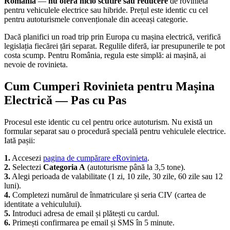
România
—
nu oferă nicio scutire sau reducere
de rovinieta
pentru vehiculele electrice sau hibride. Prețul este identic cu cel
pentru autoturismele convenționale din aceeași categorie.
Dacă planifici un road trip prin Europa cu mașina electrică, verifică
legislația fiecărei țări separat. Regulile diferă, iar presupunerile te pot
costa scump. Pentru România, regula este simplă: ai mașină, ai
nevoie de rovinieta.
Cum Cumperi Rovinieta pentru Mașina
Electrică — Pas cu Pas
Procesul este identic cu cel pentru orice autoturism. Nu există un
formular separat sau o procedură specială pentru vehiculele electrice.
Iată pașii:
1.
Accesezi
pagina de cumpărare eRovinieta
.
2.
Selectezi
Categoria A
(autoturisme până la 3,5 tone).
3.
Alegi perioada de valabilitate (1 zi, 10 zile, 30 zile, 60 zile sau 12
luni).
4.
Completezi numărul de înmatriculare și seria CIV (cartea de
identitate a vehiculului).
5.
Introduci adresa de email și plătești cu cardul.
6.
Primești confirmarea pe email și SMS în 5 minute.