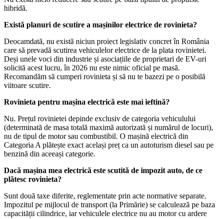
hibridă.
Există planuri de scutire a mașinilor electrice de rovinieta?
Deocamdată, nu există niciun proiect legislativ concret în România
care să prevadă scutirea vehiculelor electrice de la plata rovinietei.
Deși unele voci din industrie și asociațiile de proprietari de EV-uri
solicită acest lucru, în 2026 nu este nimic oficial pe masă.
Recomandăm să cumperi rovinieta și să nu te bazezi pe o posibilă
viitoare scutire.
Rovinieta pentru mașina electrică este mai ieftină?
Nu. Prețul rovinietei depinde exclusiv de categoria vehiculului
(determinată de masa totală maximă autorizată și numărul de locuri),
nu de tipul de motor sau combustibil. O mașină electrică din
Categoria A plătește exact același preț ca un autoturism diesel sau pe
benzină din aceeași categorie.
Dacă mașina mea electrică este scutită de impozit auto, de ce
plătesc rovinieta?
Sunt două taxe diferite, reglementate prin acte normative separate.
Impozitul pe mijlocul de transport (la Primărie) se calculează pe baza
capacității cilindrice, iar vehiculele electrice nu au motor cu ardere