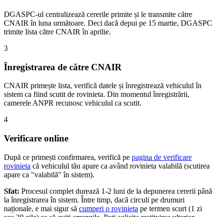
DGASPC-ul centralizează cererile primite și le transmite către
CNAIR în luna următoare. Deci dacă depui pe 15 martie, DGASPC
trimite lista către CNAIR în aprilie.
3
Înregistrarea de către CNAIR
CNAIR primește lista, verifică datele și înregistrează vehiculul în
sistem ca fiind scutit de rovinieta. Din momentul înregistrării,
camerele ANPR recunosc vehiculul ca scutit.
4
Verificare online
După ce primești confirmarea, verifică pe
pagina de verificare
rovinieta
că vehiculul tău apare ca având rovinieta valabilă (scutirea
apare ca "valabilă" în sistem).
Sfat:
Procesul complet durează 1-2 luni de la depunerea cererii până
la înregistrarea în sistem. Între timp, dacă circuli pe drumuri
naționale, e mai sigur să
cumperi o rovinieta
pe termen scurt (1 zi