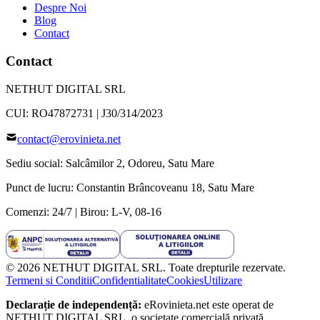
Despre Noi
Blog
Contact
Contact
NETHUT DIGITAL SRL
CUI:
RO47872731
|
J30/314/2023
contact@erovinieta.net
Sediu social:
Salcâmilor 2
,
Odoreu
,
Satu Mare
Punct de lucru:
Constantin Brâncoveanu 18
,
Satu Mare
Comenzi: 24/7 | Birou: L-V, 08-16
©
2026
NETHUT DIGITAL SRL. Toate drepturile rezervate.
Termeni si Conditii
Confidentialitate
Cookies
Utilizare
Declarație de independență:
eRovinieta.net este operat de
NETHUT DIGITAL SRL
, o societate comercială privată