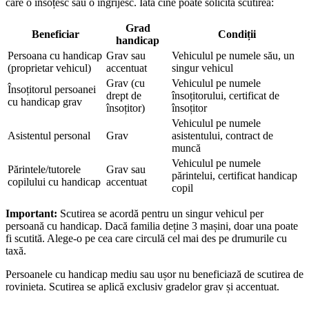
care o însoțesc sau o îngrijesc. Iată cine poate solicita scutirea:
Grad
Beneficiar
Condiții
handicap
Persoana cu handicap
Grav sau
Vehiculul pe numele său, un
(proprietar vehicul)
accentuat
singur vehicul
Grav (cu
Vehiculul pe numele
Însoțitorul persoanei
drept de
însoțitorului, certificat de
cu handicap grav
însoțitor)
însoțitor
Vehiculul pe numele
Asistentul personal
Grav
asistentului, contract de
muncă
Vehiculul pe numele
Părintele/tutorele
Grav sau
părintelui, certificat handicap
copilului cu handicap
accentuat
copil
Important:
Scutirea se acordă pentru un singur vehicul per
persoană cu handicap. Dacă familia deține 3 mașini, doar una poate
fi scutită. Alege-o pe cea care circulă cel mai des pe drumurile cu
taxă.
Persoanele cu handicap mediu sau ușor nu beneficiază de scutirea de
rovinieta. Scutirea se aplică exclusiv gradelor grav și accentuat.