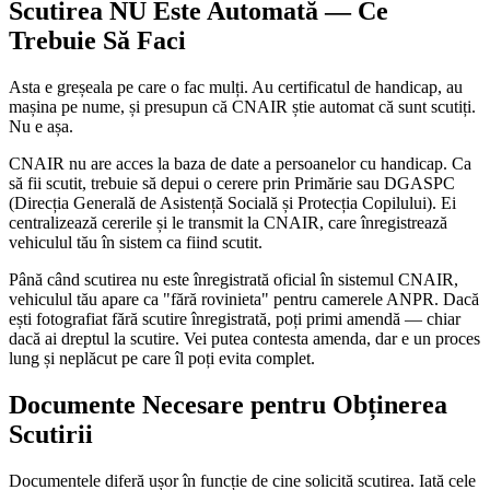
Scutirea NU Este Automată — Ce
Trebuie Să Faci
Asta e greșeala pe care o fac mulți. Au certificatul de handicap, au
mașina pe nume, și presupun că CNAIR știe automat că sunt scutiți.
Nu e așa.
CNAIR nu are acces la baza de date a persoanelor cu handicap. Ca
să fii scutit, trebuie să depui o cerere prin Primărie sau DGASPC
(Direcția Generală de Asistență Socială și Protecția Copilului). Ei
centralizează cererile și le transmit la CNAIR, care înregistrează
vehiculul tău în sistem ca fiind scutit.
Până când scutirea nu este înregistrată oficial în sistemul CNAIR,
vehiculul tău apare ca "fără rovinieta" pentru camerele ANPR. Dacă
ești fotografiat fără scutire înregistrată, poți primi amendă — chiar
dacă ai dreptul la scutire. Vei putea contesta amenda, dar e un proces
lung și neplăcut pe care îl poți evita complet.
Documente Necesare pentru Obținerea
Scutirii
Documentele diferă ușor în funcție de cine solicită scutirea. Iată cele