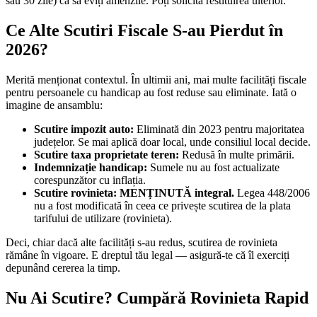
sau 30 zile) ca să eviți amenzile. Poți solicita restituirea ulterior.
Ce Alte Scutiri Fiscale S-au Pierdut în
2026?
Merită menționat contextul. În ultimii ani, mai multe facilități fiscale
pentru persoanele cu handicap au fost reduse sau eliminate. Iată o
imagine de ansamblu:
Scutire impozit auto:
Eliminată din 2023 pentru majoritatea
județelor. Se mai aplică doar local, unde consiliul local decide.
Scutire taxa proprietate teren:
Redusă în multe primării.
Indemnizație handicap:
Sumele nu au fost actualizate
corespunzător cu inflația.
Scutire rovinieta: MENȚINUTĂ integral.
Legea 448/2006
nu a fost modificată în ceea ce privește scutirea de la plata
tarifului de utilizare (rovinieta).
Deci, chiar dacă alte facilități s-au redus, scutirea de rovinieta
rămâne în vigoare. E dreptul tău legal — asigură-te că îl exerciți
depunând cererea la timp.
Nu Ai Scutire? Cumpără Rovinieta Rapid