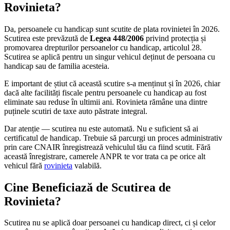
Rovinieta?
Da, persoanele cu handicap sunt scutite de plata rovinietei în 2026.
Scutirea este prevăzută de
Legea 448/2006
privind protecția și
promovarea drepturilor persoanelor cu handicap, articolul 28.
Scutirea se aplică pentru un singur vehicul deținut de persoana cu
handicap sau de familia acesteia.
E important de știut că această scutire s-a menținut și în 2026, chiar
dacă alte facilități fiscale pentru persoanele cu handicap au fost
eliminate sau reduse în ultimii ani. Rovinieta rămâne una dintre
puținele scutiri de taxe auto păstrate integral.
Dar atenție — scutirea nu este automată. Nu e suficient să ai
certificatul de handicap. Trebuie să parcurgi un proces administrativ
prin care CNAIR înregistrează vehiculul tău ca fiind scutit. Fără
această înregistrare, camerele ANPR te vor trata ca pe orice alt
vehicul fără
rovinieta
valabilă.
Cine Beneficiază de Scutirea de
Rovinieta?
Scutirea nu se aplică doar persoanei cu handicap direct, ci și celor